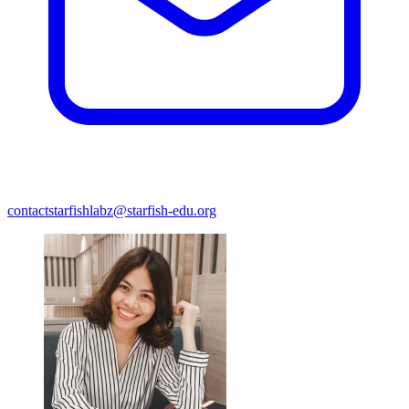
contactstarfishlabz@starfish-edu.org