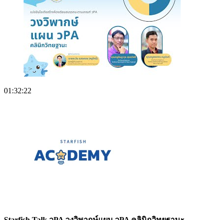
01:32:22
Starfish Talk วPA วงวิพากษ์แผน วPA คลินิกวิทยฐานะ