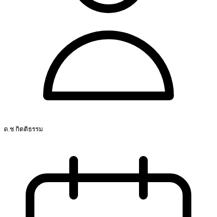
ด.ช กิตติธรรม