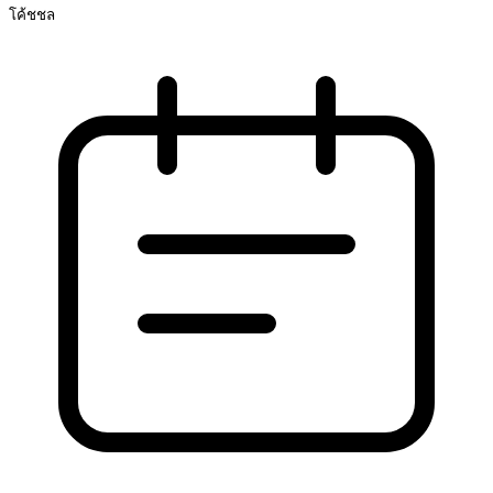
โค้ชชล