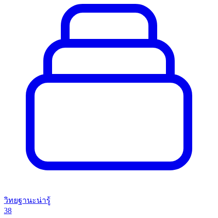
วิทยฐานะน่ารู้
38