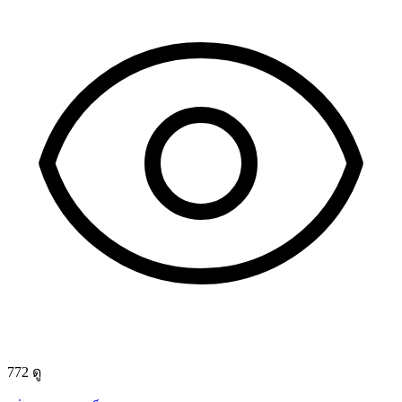
772 ดู