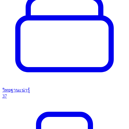
วิทยฐานะน่ารู้
37