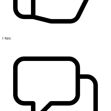
91 ดู
“เรียนให้เพลิน LEARNให้จึ้ง!: แก้ปัญหาการอ่านวิเคราะห์
ด้วยOBEC Content Center”
สิ่งสำคัญที่สุดที่ทำให้ชุมชนน่าอยู่ สิ่งที่ทำให้ชุมชนน่า
อยู่ไม่ใช่แค่ถนนสวยหรือบ้านใหม่ แต่คือ “คน” และ