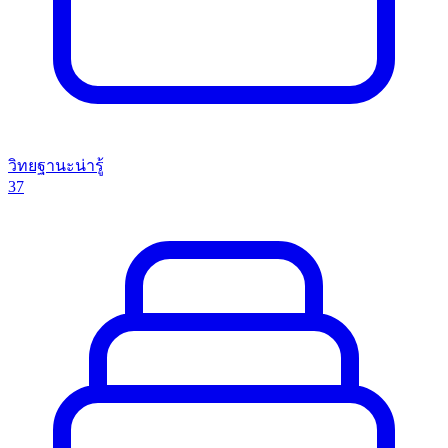
วิทยฐานะน่ารู้
37