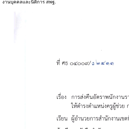
งานบุคคลและนิติการ สพฐ.