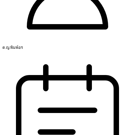
ด.ญ.พิมพ์อร