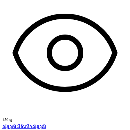
150 ดู
ณัฐวุฒิ มีจันทึกณัฐวุฒิ