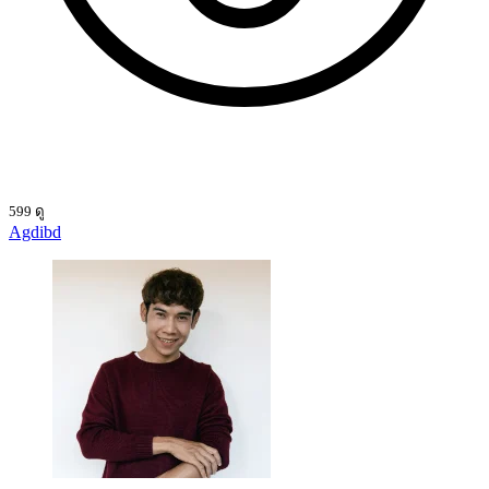
599 ดู
Agdibd