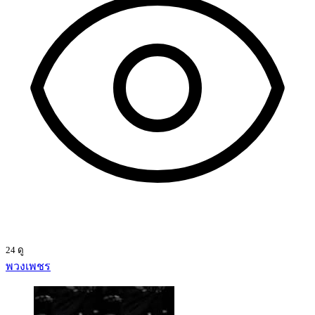
24 ดู
พวงเพชร