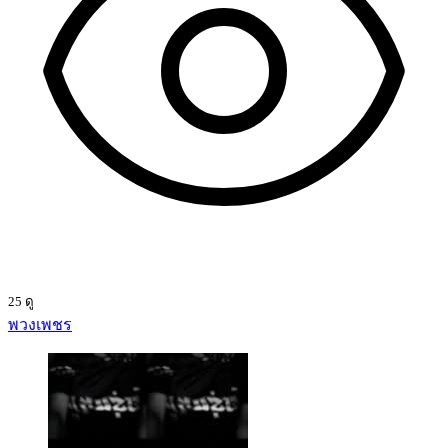
25 ดู
พวงเพชร