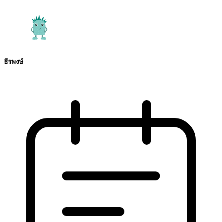
ธีรพงษ์