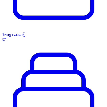
วิทยฐานะน่ารู้
37