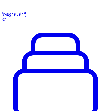
วิทยฐานะน่ารู้
37