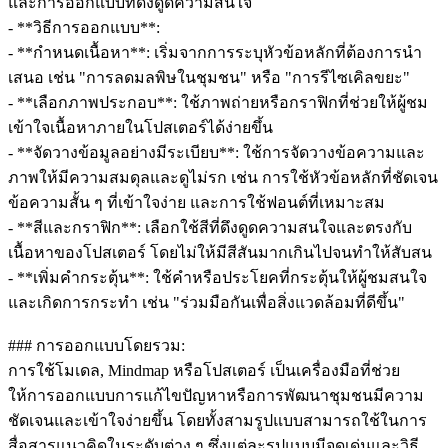
และการออกแบบที่ดึงดูดความสนใจ
- **วิธีการออกแบบ**:
- **กำหนดเนื้อหา**: เริ่มจากการระบุหัวข้อหลักที่ต้องการนำ
เสนอ เช่น "การลดมลพิษในชุมชน" หรือ "การรีไซเคิลขยะ"
- **เลือกภาพประกอบ**: ใช้ภาพถ่ายหรือกราฟิกที่ช่วยให้ผู้ชม
เข้าใจเนื้อหาภายในโปสเตอร์ได้ง่ายขึ้น
- **จัดวางข้อมูลอย่างมีระเบียบ**: ใช้การจัดวางข้อความและ
ภาพให้มีความสมดุลและดูไม่รก เช่น การใช้หัวข้อหลักที่ชัดเจน
ข้อความสั้น ๆ ที่เข้าใจง่าย และการใช้ฟอนต์ที่เหมาะสม
- **สีและกราฟิก**: เลือกใช้สีที่ดึงดูดความสนใจและตรงกับ
เนื้อหาของโปสเตอร์ โดยไม่ให้มีสีสันมากเกินไปจนทำให้สับสน
- **เพิ่มคำกระตุ้น**: ใช้คำหรือประโยคที่กระตุ้นให้ผู้ชมสนใจ
และเกิดการกระทำ เช่น "ร่วมมือกันเพื่อสิ่งแวดล้อมที่ดีขึ้น"
### การออกแบบโดยรวม:
การใช้โมเดล, Mindmap หรือโปสเตอร์ เป็นเครื่องมือที่ช่วย
ให้การออกแบบการแก้ไขปัญหาหรือการพัฒนาชุมชนมีความ
ชัดเจนและเข้าใจง่ายขึ้น โดยทั้งสามรูปแบบสามารถใช้ในการ
สื่อสารแนวคิดในระดับต่าง ๆ ซึ่งแต่ละรูปแบบมีจุดเด่นและวิธี