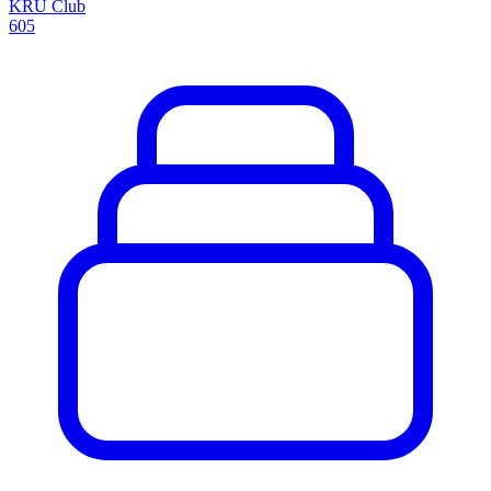
KRU Club
605