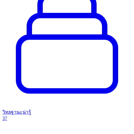
วิทยฐานะน่ารู้
37