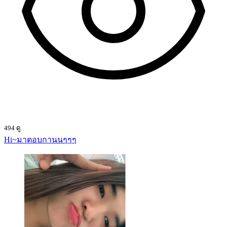
494 ดู
Hi~มาตอบกานนๆๆๆ