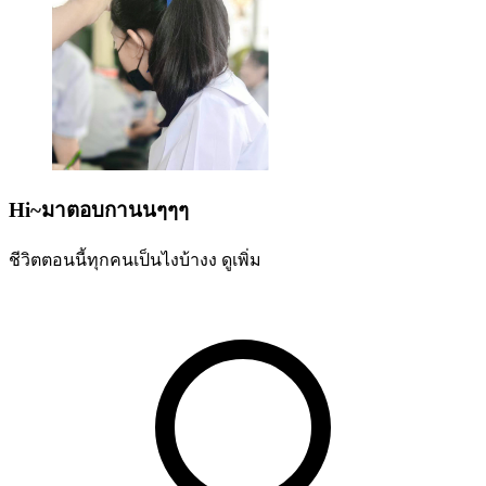
Hi~มาตอบกานนๆๆๆ
ชีวิตตอนนี้ทุกคนเป็นไงบ้างง
ดูเพิ่ม