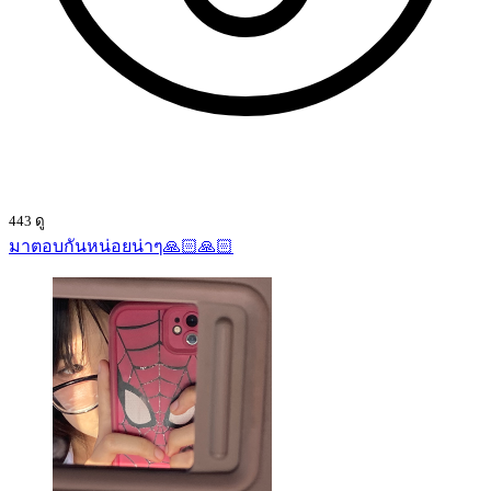
443 ดู
มาตอบกันหน่อยน่าๆ🙏🏻🙏🏻