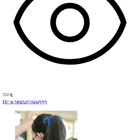
532 ดู
Hi~มาตอบกานนๆๆๆ