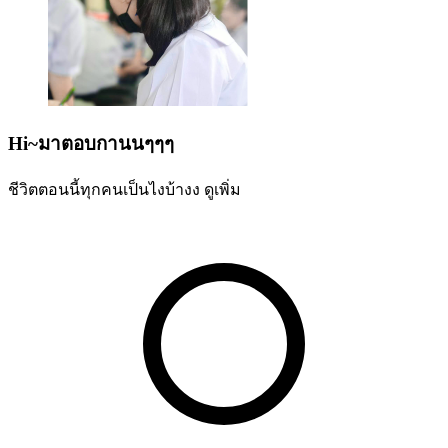
Hi~มาตอบกานนๆๆๆ
ชีวิตตอนนี้ทุกคนเป็นไงบ้างง
ดูเพิ่ม