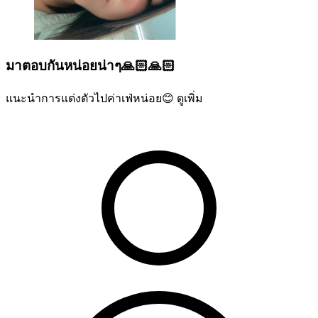
มาตอบกันหน่อยน่าๆ🙏🏻🙏🏻
แนะนำการแต่งตัวไปค่าเฟ่หน่อย😊
ดูเพิ่ม