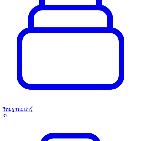
วิทยฐานะน่ารู้
37