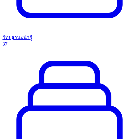
วิทยฐานะน่ารู้
37