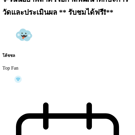
วัดและประเมินผล ** รับชมได้ฟรี❗️**
โค้ชชล
Top Fan