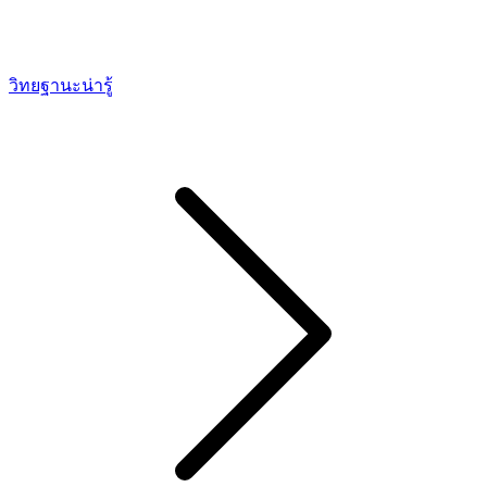
วิทยฐานะน่ารู้