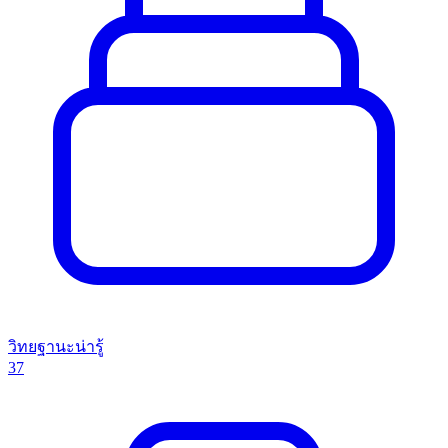
วิทยฐานะน่ารู้
37