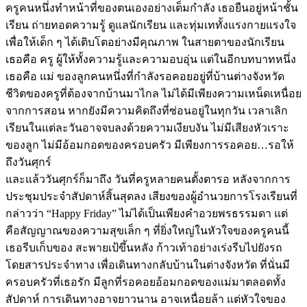
ครูคนหนึ่งทำหน้าที่ของตนเองอย่างเต็มกำลัง เธอยืนอยู่หน้าชั้น
เรียน ถ่ายทอดความรู้ ดูแลนักเรียน และทุ่มเททั้งแรงกายแรงใจ
เพื่อให้เด็ก ๆ ได้เติบโตอย่างมีคุณภาพ ในสายตาของนักเรียน
เธอคือ ครู ผู้ให้ทั้งความรู้และความอบอุ่น แต่ในอีกบทบาทหนึ่ง
เธอคือ แม่ ของลูกคนหนึ่งที่กำลังรอคอยอยู่ที่บ้านต่างจังหวัด
ชีวิตของครูที่ต้องจากบ้านมาไกล ไม่ได้มีเพียงความเหน็ดเหนื่อย
จากการสอน หากยังมีความคิดถึงที่ซ่อนอยู่ในทุกวัน เวลาเลิก
เรียนในแต่ละวันอาจจบลงด้วยความเงียบงัน ไม่มีเสียงหัวเราะ
ของลูก ไม่มีอ้อมกอดของครอบครัว มีเพียงการรอคอย…รอให้
ถึงวันศุกร์
และแล้ววันศุกร์ก็มาถึง วันที่ครูหลายคนตั้งตารอ หลังจากการ
ประชุมประจำสัปดาห์สิ้นสุดลง เสียงของผู้อำนวยการโรงเรียนที่
กล่าวว่า “Happy Friday” ไม่ได้เป็นเพียงคำอวยพรธรรมดา แต่
คือสัญญาณของความสุขเล็ก ๆ ที่ยิ่งใหญ่ในหัวใจของครูคนนี้
เธอรีบเก็บของ สะพายเป้ขึ้นหลัง ก้าวเท้าอย่างเร่งรีบไปยังรถ
โดยสารประจำทาง เพื่อเดินทางกลับบ้านในต่างจังหวัด ที่นั่นมี
ครอบครัวที่เธอรัก มีลูกที่รอคอยอ้อมกอดของแม่มาตลอดทั้ง
สัปดาห์ การเดินทางอาจยาวนาน อาจเหนื่อยล้า แต่หัวใจของ