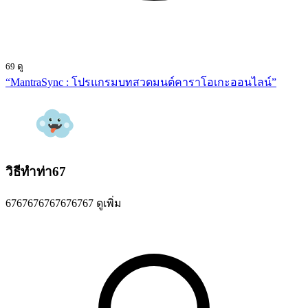
69 ดู
“MantraSync : โปรแกรมบทสวดมนต์คาราโอเกะออนไลน์”
วิธีทำท่า67
6767676767676767
ดูเพิ่ม