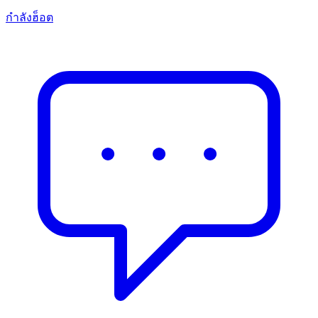
กำลังฮ็อต