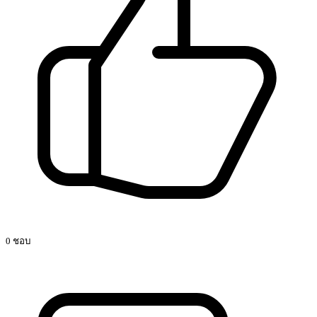
0 ชอบ