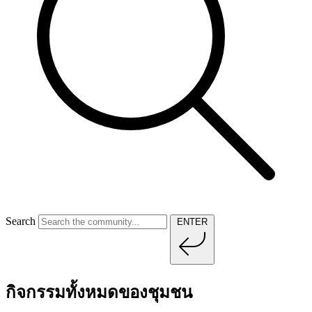
Search
ENTER
กิจกรรมทั้งหมดของชุมชน