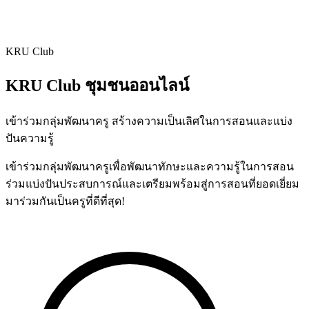
KRU Club
KRU Club
ชุมชนออนไลน์
เข้าร่วมกลุ่มพัฒนาครู สร้างความเป็นเลิศในการสอนและแบ่ง
ปันความรู้
เข้าร่วมกลุ่มพัฒนาครูเพื่อพัฒนาทักษะและความรู้ในการสอน
ร่วมแบ่งปันประสบการณ์และเตรียมพร้อมสู่การสอนที่ยอดเยี่ยม
มาร่วมกันเป็นครูที่ดีที่สุด!