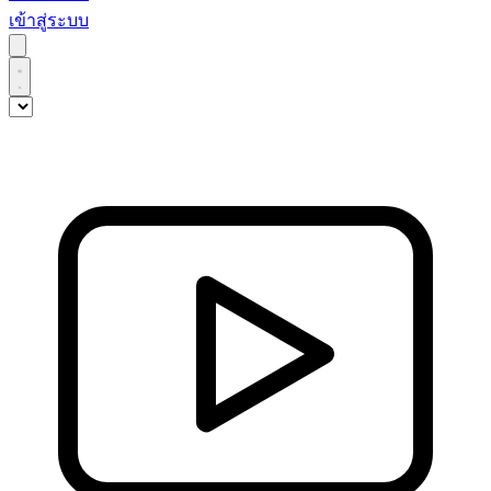
เข้าสู่ระบบ