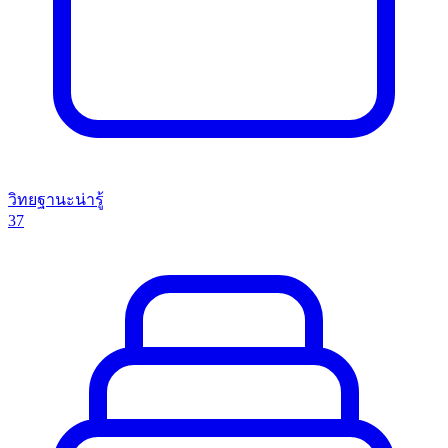
วิทยฐานะน่ารู้
37