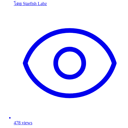
โดย Starfish Labz
478 views