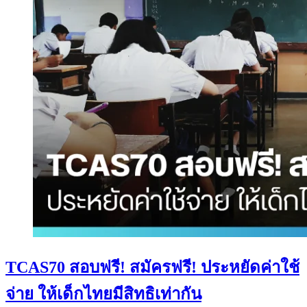
TCAS70 สอบฟรี! สมัครฟรี! ประหยัดค่าใช้
จ่าย ให้เด็กไทยมีสิทธิเท่ากัน