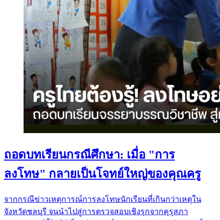
ถอดบทเรียนกรณีศึกษา: เมื่อ "การ
ลงโทษ" กลายเป็นโจทย์ใหญ่ของคุณครู
จากกรณีข่าวเหตุการณ์การลงโทษนักเรียนที่เกินกว่าเหตุใน
จังหวัดชลบุรี จนนำไปสู่การตรวจสอบเชิงรุกจากคุรุสภา