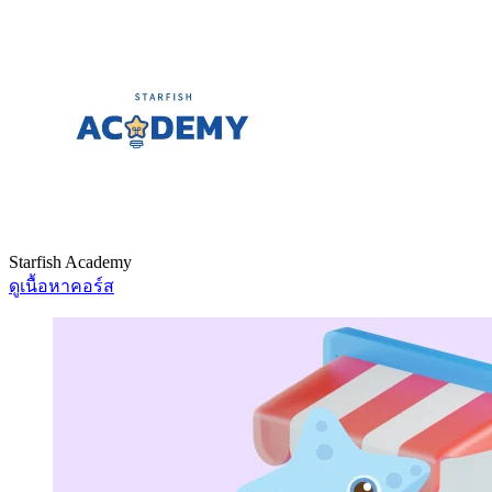
Starfish Academy
ดูเนื้อหาคอร์ส