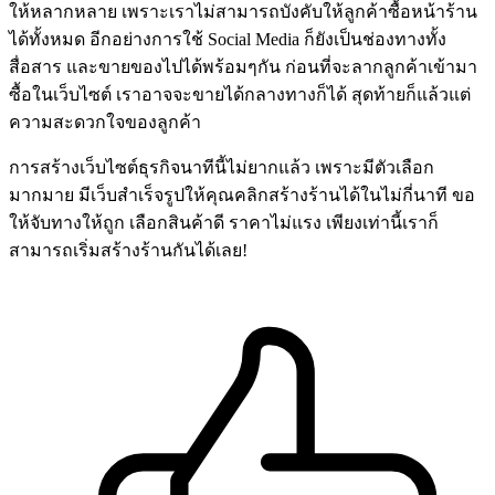
ให้หลากหลาย เพราะเราไม่สามารถบังคับให้ลูกค้าซื้อหน้าร้าน
ได้ทั้งหมด อีกอย่างการใช้ Social Media ก็ยังเป็นช่องทางทั้ง
สื่อสาร และขายของไปได้พร้อมๆกัน ก่อนที่จะลากลูกค้าเข้ามา
ซื้อในเว็บไซต์ เราอาจจะขายได้กลางทางก็ได้ สุดท้ายก็แล้วแต่
ความสะดวกใจของลูกค้า
การสร้างเว็บไซต์ธุรกิจนาทีนี้ไม่ยากแล้ว เพราะมีตัวเลือก
มากมาย มีเว็บสำเร็จรูปให้คุณคลิกสร้างร้านได้ในไม่กี่นาที ขอ
ให้จับทางให้ถูก เลือกสินค้าดี ราคาไม่แรง เพียงเท่านี้เราก็
สามารถเริ่มสร้างร้านกันได้เลย!