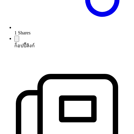
1
Shares
ก็อปปี้ลิงก์