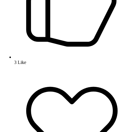
3
Like