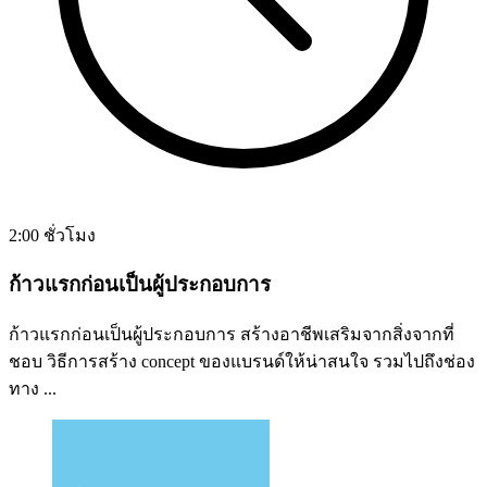
2:00 ชั่วโมง
ก้าวแรกก่อนเป็นผู้ประกอบการ
ก้าวแรกก่อนเป็นผู้ประกอบการ สร้างอาชีพเสริมจากสิ่งจากที่
ชอบ วิธีการสร้าง concept ของแบรนด์ให้น่าสนใจ รวมไปถึงช่อง
ทาง ...