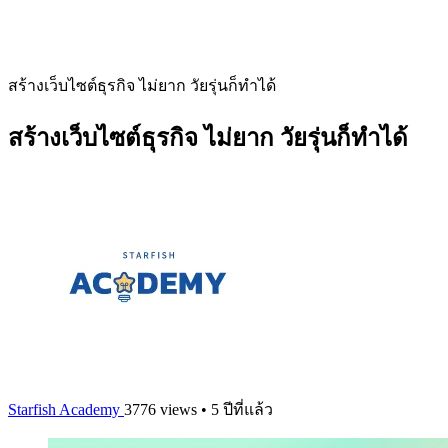
สร้างเว็บไซต์ธุรกิจ ไม่ยาก วัยรุ่นก็ทำได้
สร้างเว็บไซต์ธุรกิจ ไม่ยาก วัยรุ่นก็ทำได้
Starfish Academy
3776 views • 5 ปีที่แล้ว