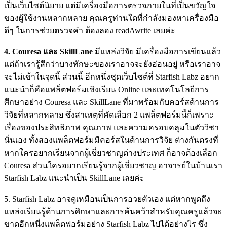
เป็นเว็บไซต์นิยาย แต่มีเครื่องมือการตรวจภายในที่เป็นขวัญใจ
ของผู้ใช้งานหลากหลาย คุณครูท่านใดที่กำลังมองหาเครื่องมือ
ดีๆ ในการช่วยตรวจคำ ต้องลอง readAwrite เลยค่ะ
4. Couresa และ SkillLane
มีแหล่งวิจัย มีเครื่องมือการเขียนแล้ว
แต่ถ้าเรารู้สึกว่าบางทักษะของเราอาจจะยังอ่อนอยู่ หรือเราอาจ
จะไม่เข้าในจุดนี้ ส่วนนี้ อีกหนึ่งชุดเว็บไซต์ที่ Starfish Labz อยาก
แนะนำก็คือแพล็ตฟอร์มเชิงเรียน Online และเทคโนโลยีการ
ศึกษาอย่าง Couresa และ SkillLane ที่มาพร้อมกับคอร์สด้านการ
วิจัยที่หลากหลาย ซึ่งสาเหตุที่คัดเลือก 2 แพล็ตฟอร์มนี้ก็เพราะ
เรื่องของประสิทธิภาพ คุณภาพ และความครอบคลุมในตัววิชา
นั่นเอง ทั้งสองแพล็ตฟอร์มมีคอร์สในด้านการวิจัย ต่างกันตรงที่
หากใครอยากเรียนจากผู้เชี่ยวชาญต่างประเทศ ก็อาจต้องเลือก
Couresa ส่วนใครอยากเรียนรู้จากผู้เชี่ยวชาญ อาจารย์ในบ้านเรา
Starfish Labz แนะนำเป็น SkillLane เลยค่ะ
5. Starfish Labz อาจดูเหมือนเป็นการอวยตัวเอง แต่หากพูดถึง
แหล่งเรียนรู้ด้านการศึกษาและการค้นคว้าสำหรับคุณครูแล้วจะ
ขาดอีกหนึ่งแพล็ตฟอร์มอย่าง Starfish Labz ไปได้อย่างไร ซึ่ง