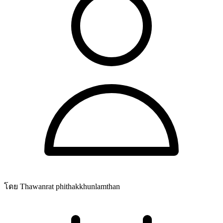
โดย Thawanrat phithakkhunlamthan