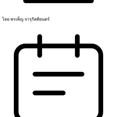
โดย พรเพ็ญ จารุกิตติยนตร์