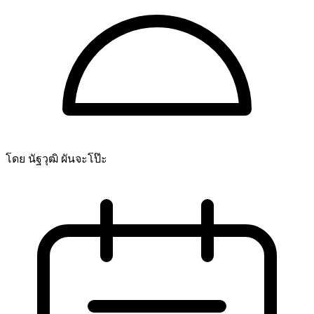
โดย นัฐวุฒิ ผันจะโป๊ะ