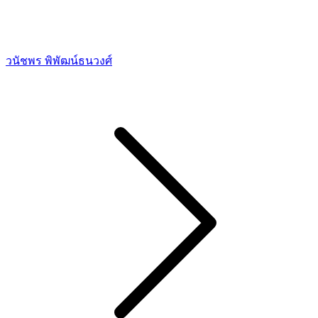
วนัชพร พิพัฒน์ธนวงศ์