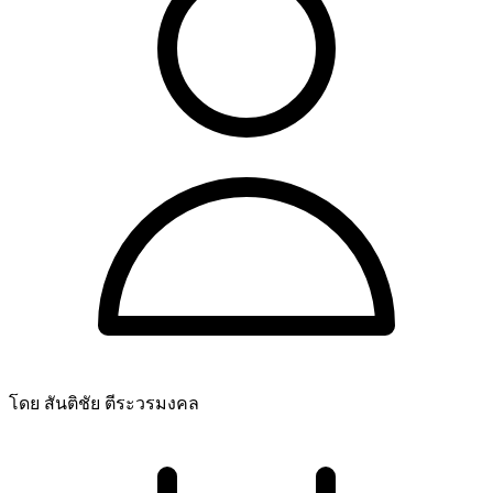
โดย สันติชัย ตีระวรมงคล