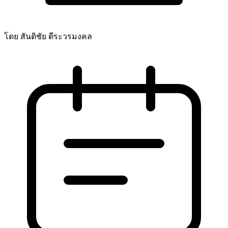
โดย สันติชัย ตีระวรมงคล