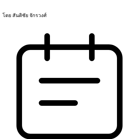
โดย สันติชัย จักรวงศ์