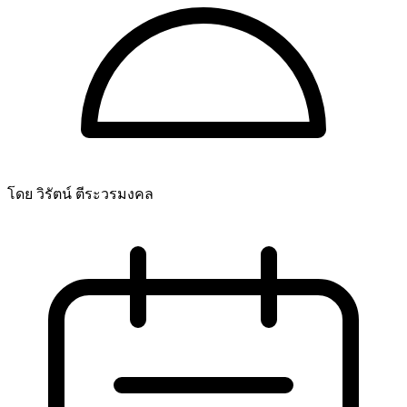
โดย วิรัตน์ ตีระวรมงคล