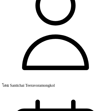
โดย Santichai Teeravoramongkol