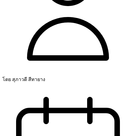
โดย สุภาวดี สีทายาง