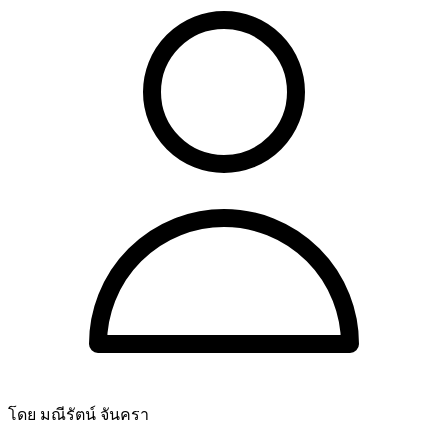
โดย มณีรัตน์ จันครา