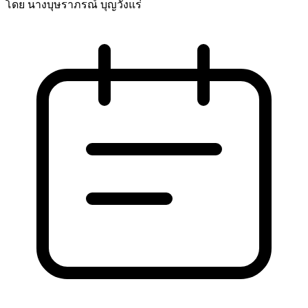
โดย นางบุษราภรณ์ บุญวังแร่