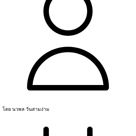
โดย นวพล วันสามง่าม