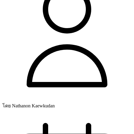
โดย Nathanon Kaewkudan