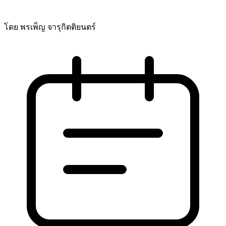
โดย พรเพ็ญ จารุกิตติยนตร์