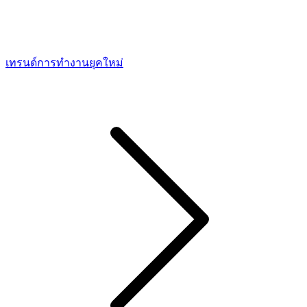
เทรนด์การทํางานยุคใหม่