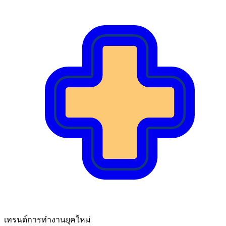
เทรนด์การทํางานยุคใหม่