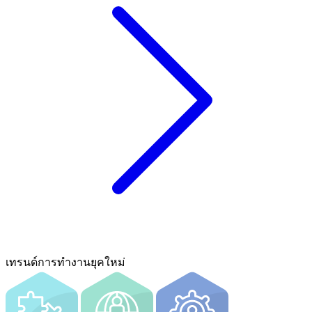
เทรนด์การทํางานยุคใหม่