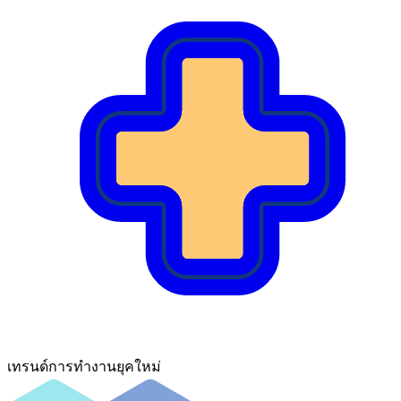
เทรนด์การทํางานยุคใหม่