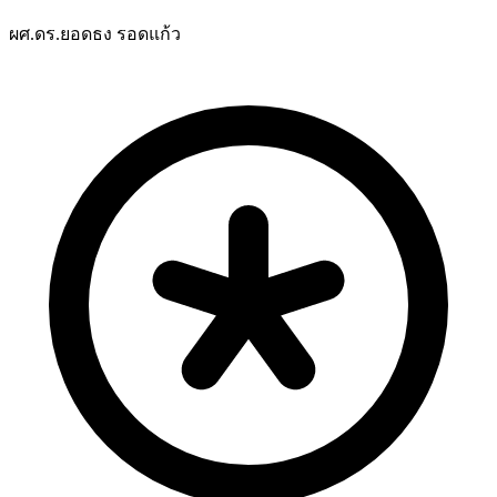
ผศ.ดร.ยอดธง รอดแก้ว