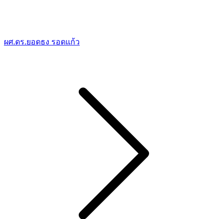
ผศ.ดร.ยอดธง รอดแก้ว