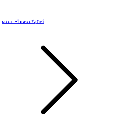
ผศ.ดร. ชไมมน ศรีสุรักษ์