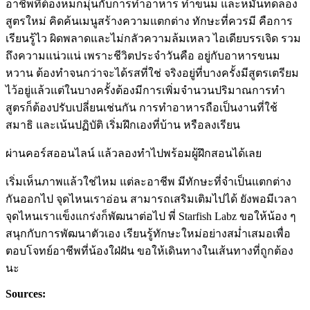
อาชีพที่ต้องหมกมุ่นกับการทำอาหาร ทำขนม และหมั่นทดลอง
สูตรใหม่ คิดค้นเมนูสร้างความแตกต่าง ทักษะที่ควรมี คือการ
เรียนรู้ไว ผิดพลาดและไม่กลัวความล้มเหลว ไอเดียบรรเจิด รวม
ถึงความแน่วแน่ เพราะชีวิตประจำวันคือ อยู่กับอาหารขนม
หวาน ต้องทำจนกว่าจะได้รสที่ใช่ จริงอยู่ที่บางครั้งมีสูตรเตรียม
ไว้อยู่แล้วแต่ในบางครั้งต้องมีการเพิ่มจำนวนปริมาณการทำ
สูตรก็ต้องปรับเปลี่ยนเช่นกัน การทำอาหารถือเป็นงานที่ใช้
สมาธิ และเน้นปฏิบัติ เริ่มฝึกเองที่บ้าน หรือลงเรียน
ผ่านคอร์สออนไลน์ แล้วลองทำไปพร้อมผู้ฝึกสอนได้เลย
เริ่มเห็นภาพแล้วใช่ไหม แต่ละอาชีพ มีทักษะที่จำเป็นแตกต่าง
กันออกไป จุดไหนเราอ่อน สามารถเสริมเติมไปได้ ยังพอมีเวลา
จุดไหนเราแข็งแกร่งก็พัฒนาต่อไป พี่ Starfish Labz ขอให้น้อง ๆ
สนุกกับการพัฒนาตัวเอง เรียนรู้ทักษะใหม่อย่างสม่ำเสมอเพื่อ
ตอบโจทย์อาชีพที่น้องใฝ่ฝัน ขอให้เดินทางในเส้นทางที่ถูกต้อง
นะ
Sources: