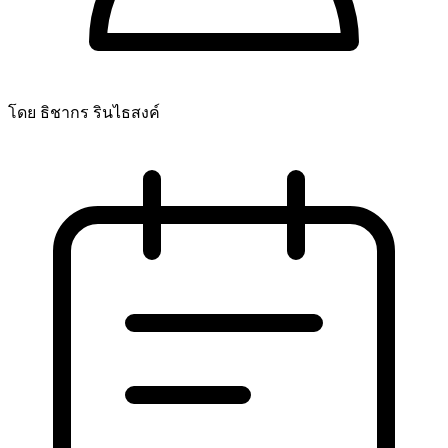
โดย ธิชากร รินไธสงค์