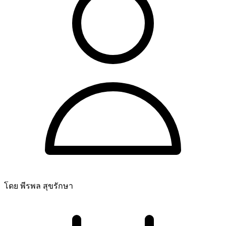
โดย พีรพล สุขรักษา