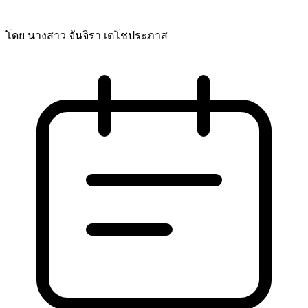
โดย นางสาว จันจิรา เตโชประภาส