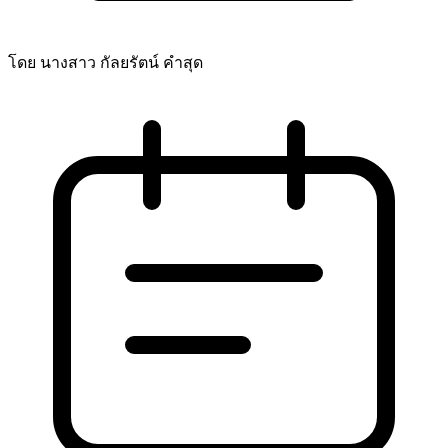
โดย นางสาว กัลยรัตน์ คำสุด