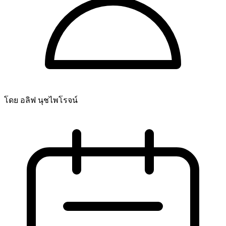
โดย อลิฟ นุชไพโรจน์