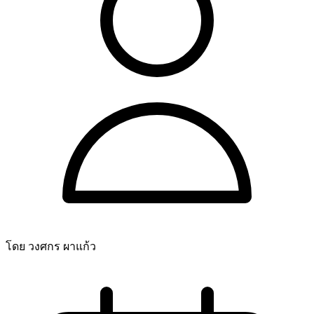
โดย วงศกร ผาแก้ว