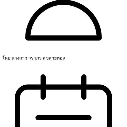
โดย นางสาว วราภร สุขสายทอง