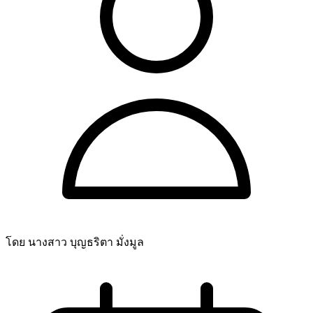
โดย นางสาว บุญธริตา มั่งมูล