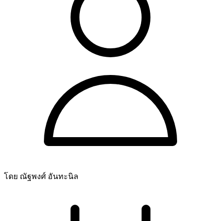
โดย ณัฐพงศ์ อันทะนิล