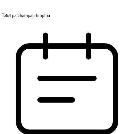
โดย patcharapan limphia