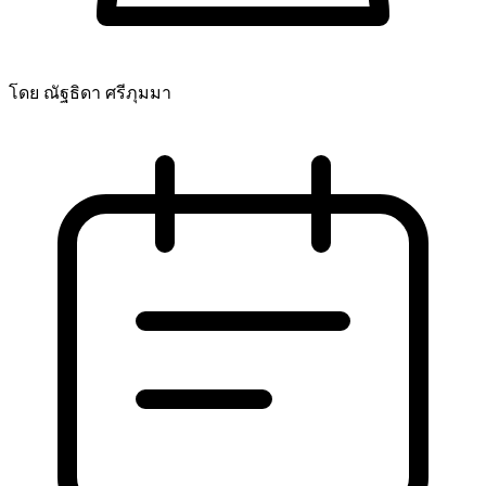
โดย ณัฐธิดา ศรีภุมมา