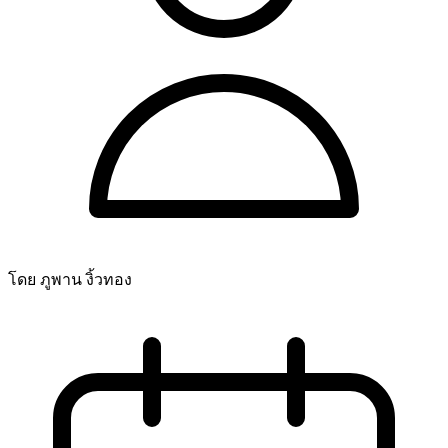
โดย ภูพาน งิ้วทอง