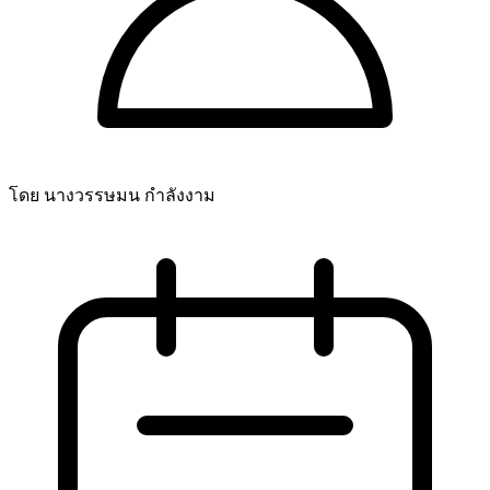
โดย นางวรรษมน กำลังงาม