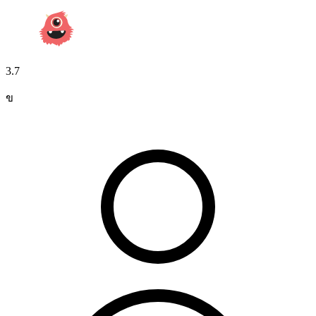
3.7
ข