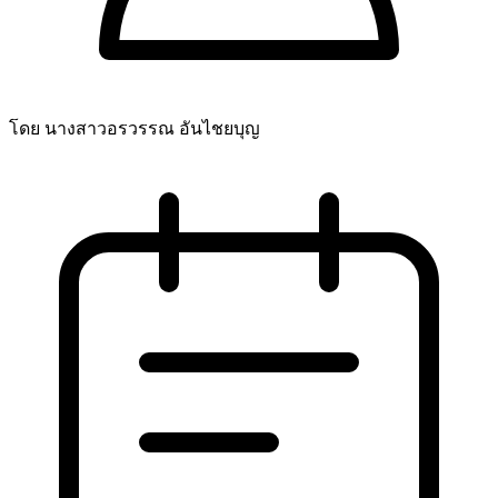
โดย นางสาวอรวรรณ อันไชยบุญ