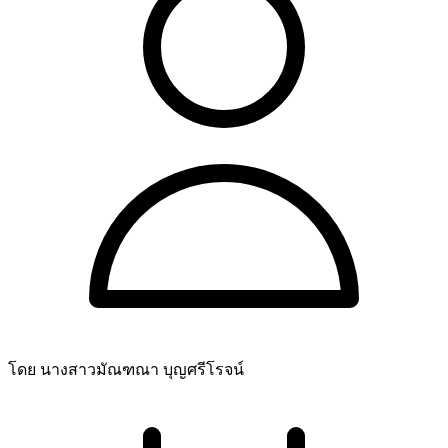
โดย นางสาวมัณฑณา บุญศรีโรจน์