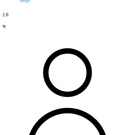
2.8
ข