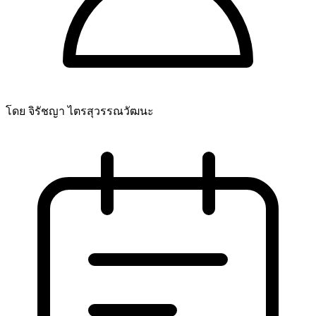
โดย จิรัชญา ไตรสุวรรณวัฒนะ