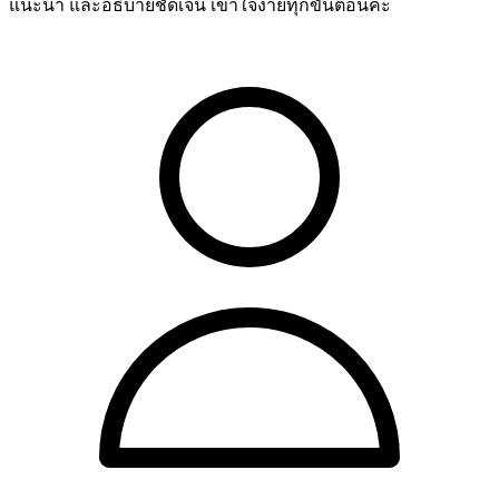
แนะนำ และอธิบายชัดเจน เข้าใจง่ายทุกขั้นตอนค่ะ