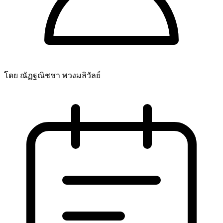
โดย ณัฏฐณิชชา พวงมลิวัลย์