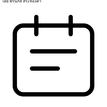
โดย พรนภัส สระทองคํา