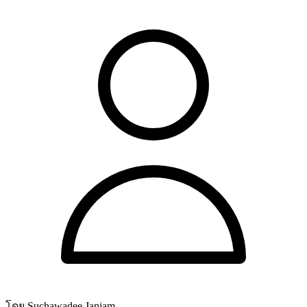
โดย Suchawadee Janjam