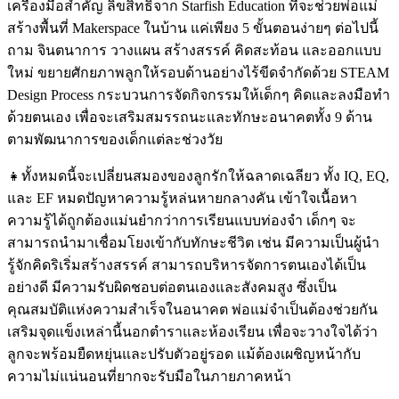
เครื่องมือสำคัญ ลิขสิทธิ์จาก Starfish Education ที่จะช่วยพ่อแม่
สร้างพื้นที่ Makerspace ในบ้าน แค่เพียง 5 ขั้นตอนง่ายๆ ต่อไปนี้
ถาม จินตนาการ วางแผน สร้างสรรค์ คิดสะท้อน และออกแบบ
ใหม่ ขยายศักยภาพลูกให้รอบด้านอย่างไร้ขีดจำกัดด้วย STEAM
Design Process กระบวนการจัดกิจกรรมให้เด็กๆ คิดและลงมือทำ
ด้วยตนเอง เพื่อจะเสริมสมรรถนะและทักษะอนาคตทั้ง 9 ด้าน
ตามพัฒนาการของเด็กแต่ละช่วงวัย
👧ทั้งหมดนี้จะเปลี่ยนสมองของลูกรักให้ฉลาดเฉลียว ทั้ง IQ, EQ,
และ EF หมดปัญหาความรู้หล่นหายกลางคัน เข้าใจเนื้อหา
ความรู้ได้ถูกต้องแม่นยำกว่าการเรียนแบบท่องจำ เด็กๆ จะ
สามารถนำมาเชื่อมโยงเข้ากับทักษะชีวิต เช่น มีความเป็นผู้นำ
รู้จักคิดริเริ่มสร้างสรรค์ สามารถบริหารจัดการตนเองได้เป็น
อย่างดี มีความรับผิดชอบต่อตนเองและสังคมสูง ซึ่งเป็น
คุณสมบัติแห่งความสำเร็จในอนาคต พ่อแม่จำเป็นต้องช่วยกัน
เสริมจุดแข็งเหล่านี้นอกตำราและห้องเรียน เพื่อจะวางใจได้ว่า
ลูกจะพร้อมยืดหยุ่นและปรับตัวอยู่รอด แม้ต้องเผชิญหน้ากับ
ความไม่แน่นอนที่ยากจะรับมือในภายภาคหน้า