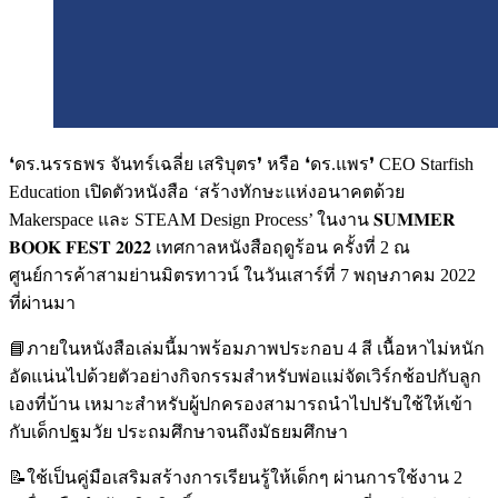
❛ดร.นรรธพร จันทร์เฉลี่ย เสริบุตร❜ หรือ ❛ดร.แพร❜ CEO Starfish
Education เปิดตัวหนังสือ ‘สร้างทักษะแห่งอนาคตด้วย
Makerspace และ STEAM Design Process’ ในงาน 𝐒𝐔𝐌𝐌𝐄𝐑
𝐁𝐎𝐎𝐊 𝐅𝐄𝐒𝐓 𝟐𝟎𝟐𝟐 เทศกาลหนังสือฤดูร้อน ครั้งที่ 2 ณ
ศูนย์การค้าสามย่านมิตรทาวน์ ในวันเสาร์ที่ 7 พฤษภาคม 2022
ที่ผ่านมา
📘ภายในหนังสือเล่มนี้มาพร้อมภาพประกอบ 4 สี เนื้อหาไม่หนัก
อัดแน่นไปด้วยตัวอย่างกิจกรรมสำหรับพ่อแม่จัดเวิร์กช้อปกับลูก
เองที่บ้าน เหมาะสำหรับผู้ปกครองสามารถนำไปปรับใช้ให้เข้า
กับเด็กปฐมวัย ประถมศึกษาจนถึงมัธยมศึกษา
📝ใช้เป็นคู่มือเสริมสร้างการเรียนรู้ให้เด็กๆ ผ่านการใช้งาน 2