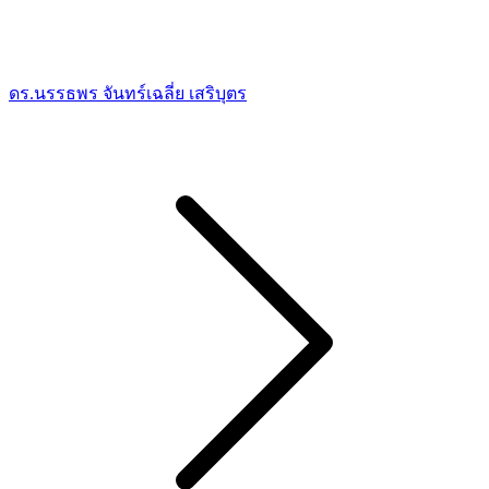
ดร.นรรธพร จันทร์เฉลี่ย เสริบุตร