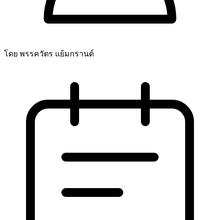
โดย พรรควัตร แย้มกรานต์