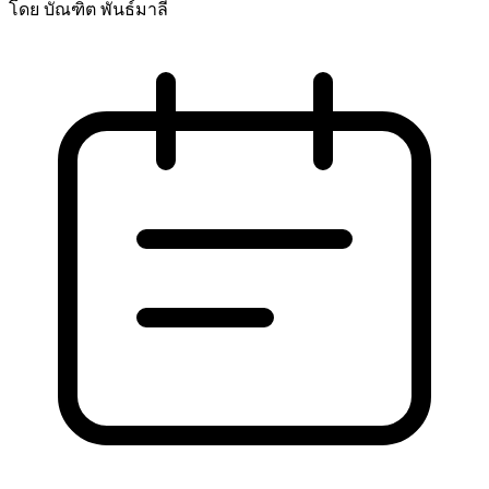
โดย บัณฑิต พันธ์มาลี