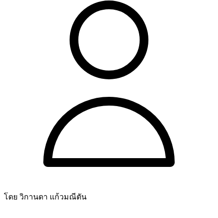
โดย วิกานดา แก้วมณีตัน