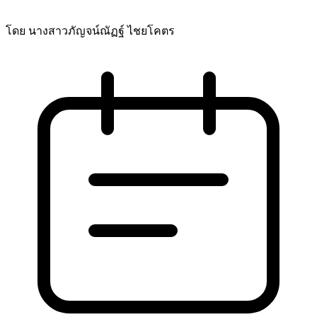
โดย นางสาวภัญจน์ณัฏฐ์ ไชยโคตร