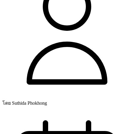
โดย Suthida Phokhong