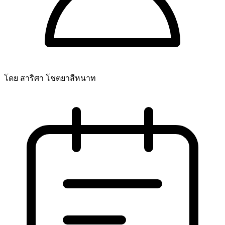
โดย สาริศา โชตยาสีหนาท