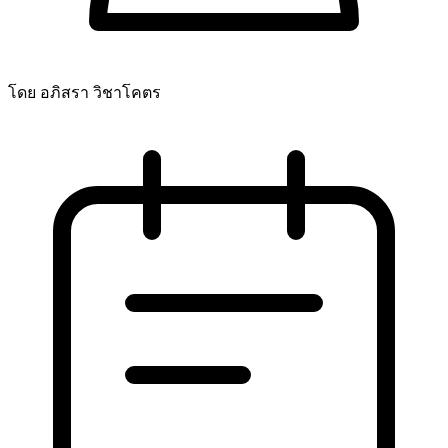
โดย อภิสรา วิชาโคตร