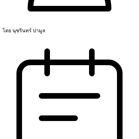
โดย นุชรินทร์ ปามูล