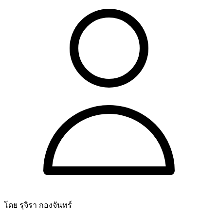
โดย รุจิรา กองจันทร์