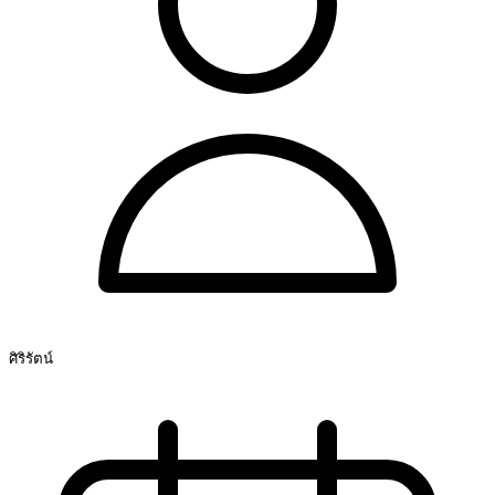
ศิริรัตน์