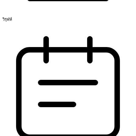
วิรุฬห์