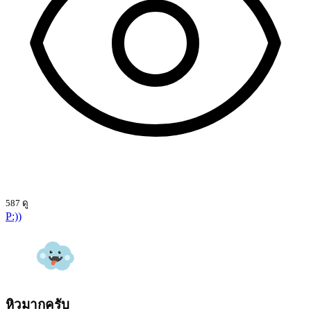
587 ดู
P:))
หิวมากครับ