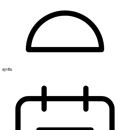
ศุภชัย